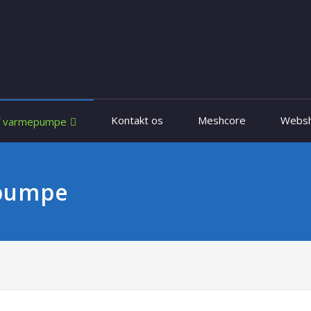
Kontakt os
Meshcore
Webs
f varmepumpe
epumpe