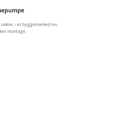
rmepumpe
e online, i et byggemarked mv.
kker montage.