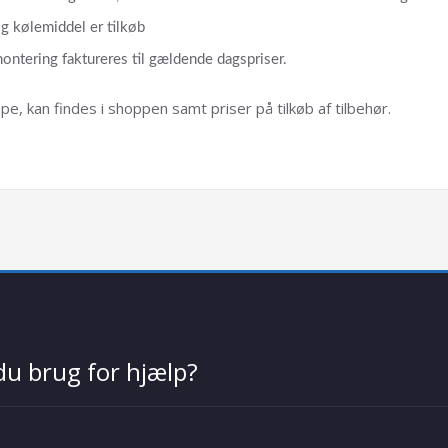
og kølemiddel er tilkøb
ontering faktureres til gældende dagspriser.
mpe, kan findes i shoppen samt priser på tilkøb af tilbehør.
du brug for hjælp?