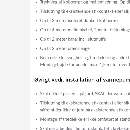
Trækning af kobberrør og mellemledning. Op ti
Tilslutning til eksisterende stikkontakt eller s
Op til 3 meter isoleret dobbelt kobberrør
Op til 4 meter mellemkabel, 2 meter tilslutning
Op til 2 meter kanal incl. slutmuffe
Op til 2 meter drænslange
Bemærk: Stel, vægbeslag, trædække og andre fo
Montagehøjde for udedel max. 1,5 meter over te
Øvrigt vedr. installation af varmepu
Skal udedel placeres på jord, SKAL der være an
Tilslutning til eksisterende stikkontakt eller s
såfremt der ikke er jord på eksisterende stikkon
Montage af trædække er ikke omfattet af stan
Skal der arbejdes i hulrum, skunk, loft, krybek