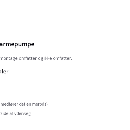
t varmepumpe
montage omfatter og ikke omfatter.
ler:
 medfører det en merpris)
rside af ydervæg