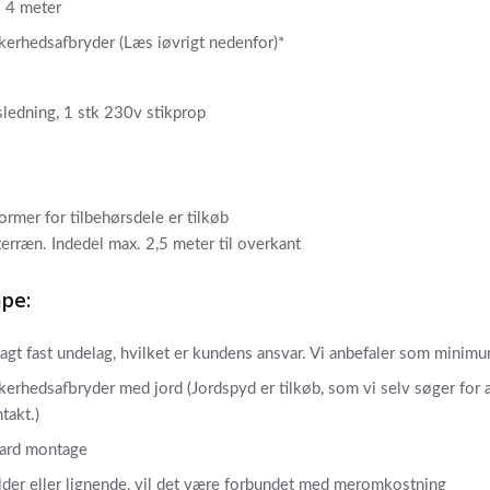
l 4 meter
ikkerhedsafbryder (Læs iøvrigt nedenfor)*
sledning, 1 stk 230v stikprop
rmer for tilbehørsdele er tilkøb
rræn. Indedel max. 2,5 meter til overkant
mpe:
lagt fast undelag, hvilket er kundens ansvar. Vi anbefaler som minim
ikkerhedsafbryder med jord (Jordspyd er tilkøb, som vi selv søger for a
takt.)
dard montage
ælder eller lignende, vil det være forbundet med meromkostning