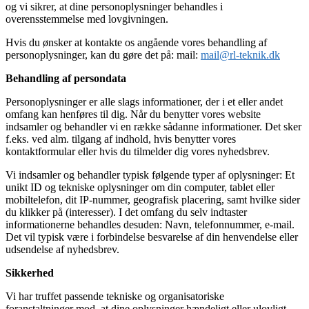
og vi sikrer, at dine personoplysninger behandles i
overensstemmelse med lovgivningen.
Hvis du ønsker at kontakte os angående vores behandling af
personoplysninger, kan du gøre det på: mail:
mail@rl-teknik.dk
Behandling af persondata
Personoplysninger er alle slags informationer, der i et eller andet
omfang kan henføres til dig. Når du benytter vores website
indsamler og behandler vi en række sådanne informationer. Det sker
f.eks. ved alm. tilgang af indhold, hvis benytter vores
kontaktformular eller hvis du tilmelder dig vores nyhedsbrev.
Vi indsamler og behandler typisk følgende typer af oplysninger: Et
unikt ID og tekniske oplysninger om din computer, tablet eller
mobiltelefon, dit IP-nummer, geografisk placering, samt hvilke sider
du klikker på (interesser). I det omfang du selv indtaster
informationerne behandles desuden: Navn, telefonnummer, e-mail.
Det vil typisk være i forbindelse besvarelse af din henvendelse eller
udsendelse af nyhedsbrev.
Sikkerhed
Vi har truffet passende tekniske og organisatoriske
foranstaltninger mod, at dine oplysninger hændeligt eller ulovligt