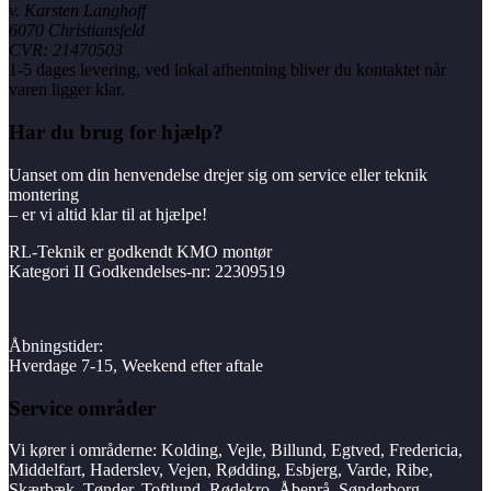
v. Karsten Langhoff
6070 Christiansfeld
CVR: 21470503
1-5 dages levering, ved lokal afhentning bliver du kontaktet når
varen ligger klar.
Har du brug for hjælp?
Uanset om din henvendelse drejer sig om service eller teknik
montering
– er vi altid klar til at hjælpe!
RL-Teknik er godkendt KMO montør
Kategori II Godkendelses-nr: 22309519
Åbningstider:
Hverdage 7-15, Weekend efter aftale
Service områder
Vi kører i områderne: Kolding, Vejle, Billund, Egtved, Fredericia,
Middelfart, Haderslev, Vejen, Rødding, Esbjerg, Varde, Ribe,
Skærbæk, Tønder, Toftlund, Rødekro, Åbenrå, Sønderborg.