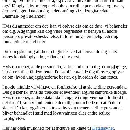
om dig, hvor de stammer fra, og hvad vi anvender dem til. Du kan
også få oplyst, hvor længe vi opbevarer dine persondata, og hvem,
der modtager data om dig, i det omfang vi videregiver data i
Danmark og i udlandet.
Hvis du anmoder om det, kan vi oplyse dig om de data, vi behandler
om dig. Adgangen kan dog være begrænset af hensyn til andre
personers privatlivsbeskyttelse, til forretningshemmeligheder og
immaterielle rettigheder.
Du kan gøre brug af dine rettigheder ved at henvende dig til os.
Vores kontaktoplysninger finder du øverst.
Hvis du mener, at de persondata, vi behandler om dig, er unøjagtige,
har du ret til at få dem rettet. Du skal henvende dig til os og oplyse
os om, hvori unøjagtighederne består, og hvordan de kan rettes.
I nogle tilfælde vil vi have en forpligtelse til at slette dine persondata.
Det gælder fx, hvis du trækker et eventuelt afgivet samtykke tilbage.
Hvis du mener, at dine data ikke længere er nødvendige i forhold til
det formål, som vi indhentede dem til, kan du bede om at få dem
slettet. Du kan også kontakte os, hvis du mener, at dine persondata
bliver behandlet i strid med lovgivningen eller andre retlige
forpligtelser.
Her har også mulighed for at indgive en klage til
Datatilsynet
.