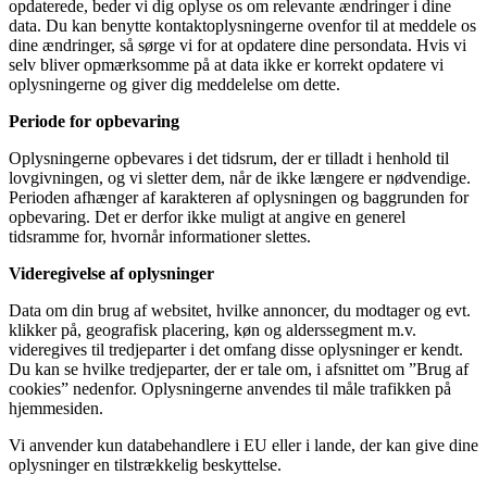
opdaterede, beder vi dig oplyse os om relevante ændringer i dine
data. Du kan benytte kontaktoplysningerne ovenfor til at meddele os
dine ændringer, så sørge vi for at opdatere dine persondata. Hvis vi
selv bliver opmærksomme på at data ikke er korrekt opdatere vi
oplysningerne og giver dig meddelelse om dette.
Periode for opbevaring
Oplysningerne opbevares i det tidsrum, der er tilladt i henhold til
lovgivningen, og vi sletter dem, når de ikke længere er nødvendige.
Perioden afhænger af karakteren af oplysningen og baggrunden for
opbevaring. Det er derfor ikke muligt at angive en generel
tidsramme for, hvornår informationer slettes.
Videregivelse af oplysninger
Data om din brug af websitet, hvilke annoncer, du modtager og evt.
klikker på, geografisk placering, køn og alderssegment m.v.
videregives til tredjeparter i det omfang disse oplysninger er kendt.
Du kan se hvilke tredjeparter, der er tale om, i afsnittet om ”Brug af
cookies” nedenfor. Oplysningerne anvendes til måle trafikken på
hjemmesiden.
Vi anvender kun databehandlere i EU eller i lande, der kan give dine
oplysninger en tilstrækkelig beskyttelse.