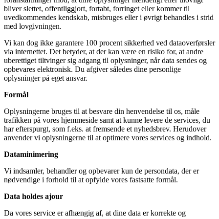
bliver slettet, offentliggjort, fortabt, forringet eller kommer til
uvedkommendes kendskab, misbruges eller i øvrigt behandles i strid
med lovgivningen.
Vi kan dog ikke garantere 100 procent sikkerhed ved dataoverførsler
via internettet. Det betyder, at der kan være en risiko for, at andre
uberettiget tiltvinger sig adgang til oplysninger, når data sendes og
opbevares elektronisk. Du afgiver således dine personlige
oplysninger på eget ansvar.
Formål
Oplysningerne bruges til at besvare din henvendelse til os, måle
trafikken på vores hjemmeside samt at kunne levere de services, du
har efterspurgt, som f.eks. at fremsende et nyhedsbrev. Herudover
anvender vi oplysningerne til at optimere vores services og indhold.
Dataminimering
Vi indsamler, behandler og opbevarer kun de persondata, der er
nødvendige i forhold til at opfylde vores fastsatte formål.
Data holdes ajour
Da vores service er afhængig af, at dine data er korrekte og