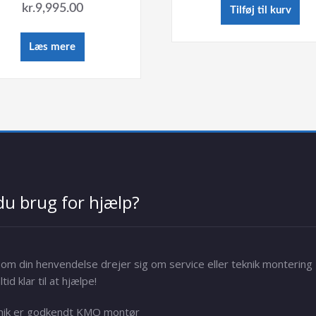
kr.
9,995.00
Tilføj til kurv
Læs mere
du brug for hjælp?
om din henvendelse drejer sig om service eller teknik montering
ltid klar til at hjælpe!
nik er godkendt KMO montør