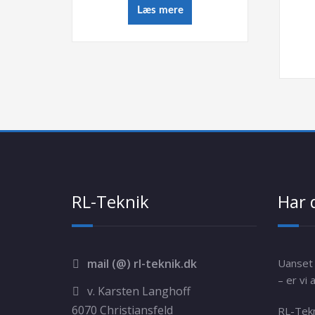
Læs mere
RL-Teknik
Har 
mail (@) rl-teknik.dk
Uanset 
– er vi a
v. Karsten Langhoff
6070 Christiansfeld
RL-Tek