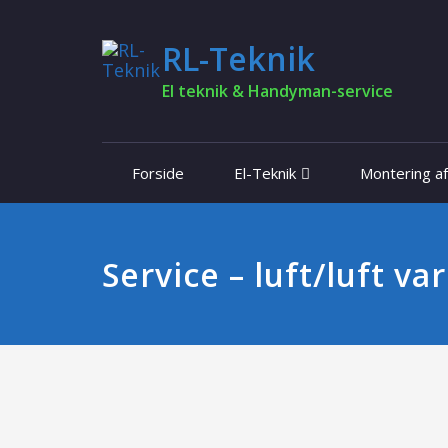
RL-Teknik
El teknik & Handyman-service
Forside
El-Teknik
Montering a
Service – luft/luft 