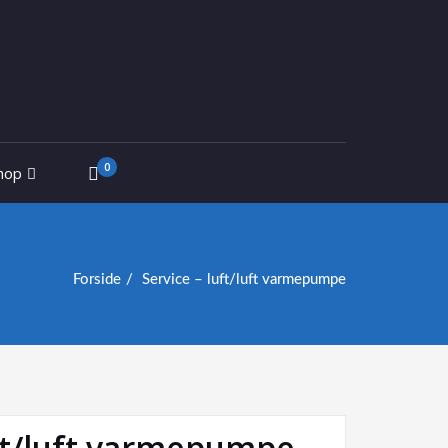
0
hop
Forside
Service – luft/luft varmepumpe
uft/luft varmepumpe