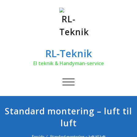
RL-Teknik
El teknik & Handyman-service
Toggle
navigation
Standard montering – luft til
luft