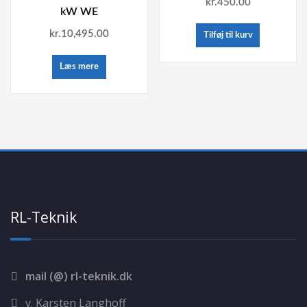
kr.
450.00
kW WE
kr.
10,495.00
Tilføj til kurv
Læs mere
RL-Teknik
mail (@) rl-teknik.dk
v. Karsten Langhoff