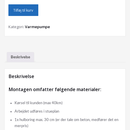
Standard
Tilføj til kurv
montering
-
luft
Kategori:
Varmepumpe
til
luft
antal
Beskrivelse
Beskrivelse
Montagen omfatter følgende materialer:
Kørsel til kunden (max 40km)
Arbejdet udføres i stueplan
1x hulboring max. 30 cm (er der tale om beton, medfører det en
merpris)