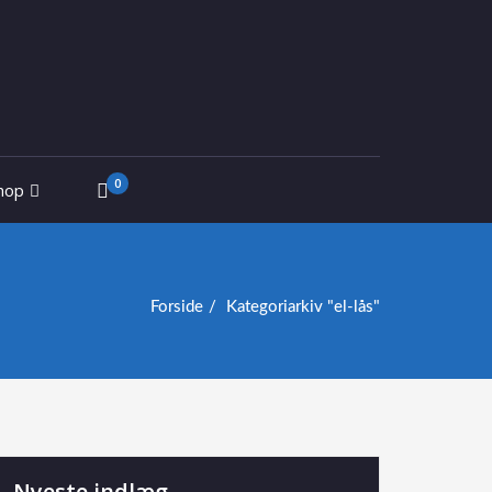
0
hop
Forside
Kategoriarkiv "el-lås"
Nyeste indlæg