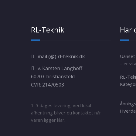
RL-Teknik
Har 
mail (@) rl-teknik.dk
Uanset 
– er vi a
v. Karsten Langhoff
6070 Christiansfeld
RL-Tek
Kategor
CVR: 21470503
Åbnings
1-5 dages levering, ved lokal
Hverdag
afhentning bliver du kontaktet når
varen ligger klar.