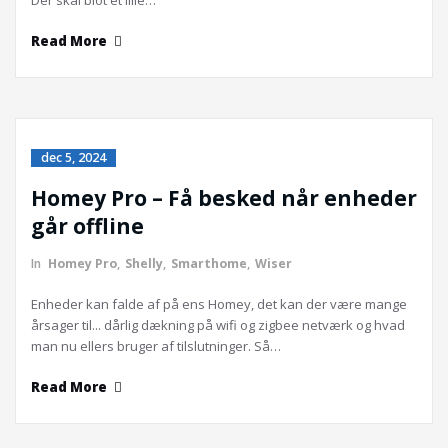
Der skal blot et lille…
Read More
dec 5, 2024
Homey Pro – Få besked når enheder
går offline
In
Homey Pro
,
Shelly
,
Smarthome
,
Wiser
Enheder kan falde af på ens Homey, det kan der være mange
årsager til... dårlig dækning på wifi og zigbee netværk og hvad
man nu ellers bruger af tilslutninger. Så…
Read More