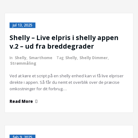
jul 13, 2025
Shelly – Live elpris i shelly appen
v.2 – ud fra breddegrader
In
Shelly
,
Smarthome
Tag
Shelly
,
Shelly Dimmer
,
Strømmåling
Ved at køre et script på en shelly enhed kan vi få live elpriser
direkte i appen. Så får du nemt et overblik over de præcise
omkostninger for dit forbrug.…
Read More
feb 9, 2025