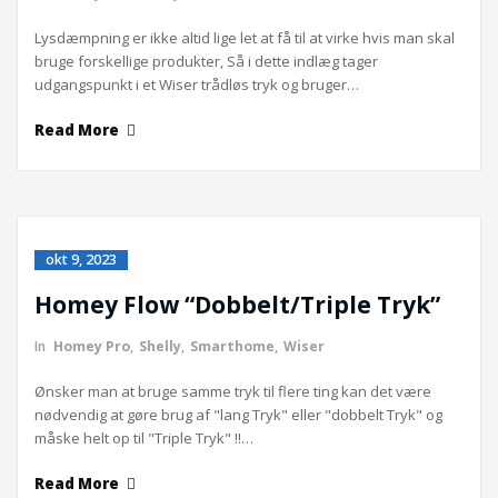
Lysdæmpning er ikke altid lige let at få til at virke hvis man skal
bruge forskellige produkter, Så i dette indlæg tager
udgangspunkt i et Wiser trådløs tryk og bruger…
Read More
okt 9, 2023
Homey Flow “Dobbelt/Triple Tryk”
In
Homey Pro
,
Shelly
,
Smarthome
,
Wiser
Ønsker man at bruge samme tryk til flere ting kan det være
nødvendig at gøre brug af "lang Tryk" eller "dobbelt Tryk" og
måske helt op til "Triple Tryk" !!…
Read More