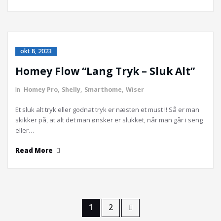
okt 8, 2023
Homey Flow “Lang Tryk – Sluk Alt”
In
Homey Pro
,
Shelly
,
Smarthome
,
Wiser
Et sluk alt tryk eller godnat tryk er næsten et must !! Så er man
skikker på, at alt det man ønsker er slukket, når man går i seng
eller…
Read More
1
2