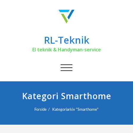
RL-Teknik
El teknik & Handyman-service
Toggle
navigation
Kategori Smarthome
Forside
Kategoriarkiv "Smarthome"