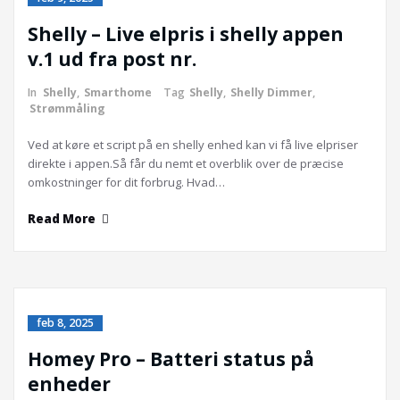
Shelly – Live elpris i shelly appen
v.1 ud fra post nr.
In
Shelly
,
Smarthome
Tag
Shelly
,
Shelly Dimmer
,
Strømmåling
Ved at køre et script på en shelly enhed kan vi få live elpriser
direkte i appen.Så får du nemt et overblik over de præcise
omkostninger for dit forbrug. Hvad…
Read More
feb 8, 2025
Homey Pro – Batteri status på
enheder