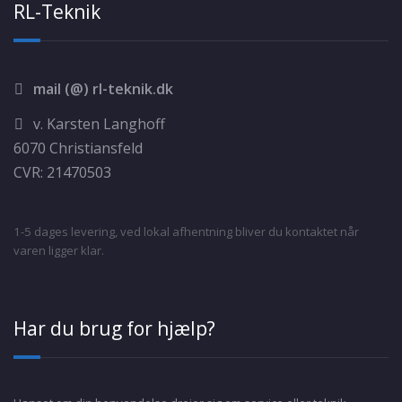
RL-Teknik
mail (@) rl-teknik.dk
v. Karsten Langhoff
6070 Christiansfeld
CVR: 21470503
1-5 dages levering, ved lokal afhentning bliver du kontaktet når
varen ligger klar.
Har du brug for hjælp?