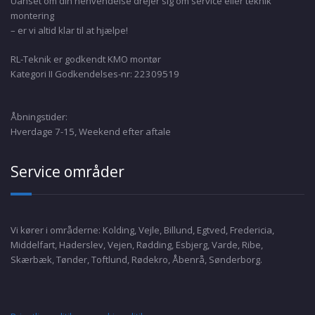
Uanset om din henvendelse drejer sig om service eller teknik
montering
– er vi altid klar til at hjælpe!
RL-Teknik er godkendt KMO montør
Kategori II Godkendelses-nr: 22309519
Åbningstider:
Hverdage 7-15, Weekend efter aftale
Service områder
Vi kører i områderne: Kolding, Vejle, Billund, Egtved, Fredericia,
Middelfart, Haderslev, Vejen, Rødding, Esbjerg, Varde, Ribe,
Skærbæk, Tønder, Toftlund, Rødekro, Åbenrå, Sønderborg.