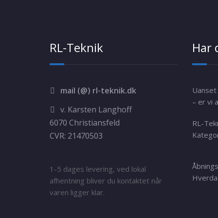
RL-Teknik
Har 
mail (@) rl-teknik.dk
Uanset 
– er vi a
v. Karsten Langhoff
6070 Christiansfeld
RL-Tek
Kategor
CVR: 21470503
Åbnings
1-5 dages levering, ved lokal
Hverdag
afhentning bliver du kontaktet når
varen ligger klar.