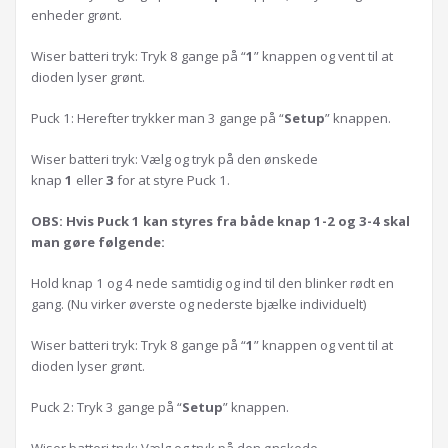
enheder grønt.
Wiser batteri tryk: Tryk 8 gange på “
1
” knappen og vent til at
dioden lyser grønt.
Puck 1: Herefter trykker man 3 gange på “
Setup
” knappen.
Wiser batteri tryk: Vælg og tryk på den ønskede
knap
1
eller
3
for at styre Puck 1.
OBS: Hvis Puck 1 kan styres fra både knap 1-2 og 3-4 skal
man gøre følgende:
Hold knap 1 og 4 nede samtidig og ind til den blinker rødt en
gang. (Nu virker øverste og nederste bjælke individuelt)
Wiser batteri tryk: Tryk 8 gange på “
1
” knappen og vent til at
dioden lyser grønt.
Puck 2: Tryk 3 gange på “
Setup
” knappen.