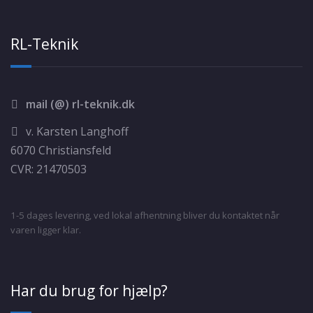
RL-Teknik
mail (@) rl-teknik.dk
v. Karsten Langhoff
6070 Christiansfeld
CVR: 21470503
1-5 dages levering, ved lokal afhentning bliver du kontaktet når
varen ligger klar.
Har du brug for hjælp?