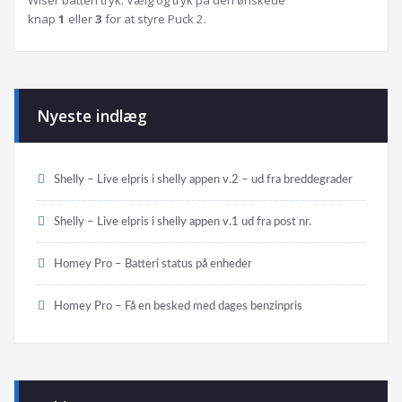
Wiser batteri tryk: Vælg og tryk på den ønskede
knap
1
eller
3
for at styre Puck 2.
Nyeste indlæg
Shelly – Live elpris i shelly appen v.2 – ud fra breddegrader
Shelly – Live elpris i shelly appen v.1 ud fra post nr.
Homey Pro – Batteri status på enheder
Homey Pro – Få en besked med dages benzinpris