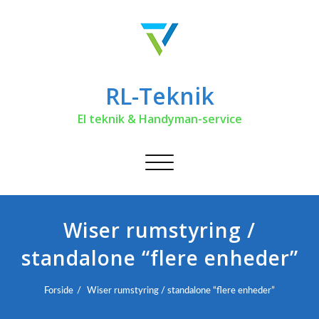
RL-Teknik
El teknik & Handyman-service
Toggle
navigation
Wiser rumstyring /
standalone “flere enheder”
Forside
Wiser rumstyring / standalone “flere enheder”