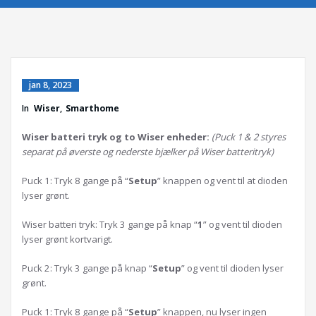
jan 8, 2023
In
Wiser
,
Smarthome
Wiser batteri tryk og to Wiser enheder:
(Puck 1 & 2 styres
separat på øverste og nederste bjælker på Wiser batteritryk)
Puck 1: Tryk 8 gange på “
Setup
” knappen og vent til at dioden
lyser grønt.
Wiser batteri tryk: Tryk 3 gange på knap “
1
” og vent til dioden
lyser grønt kortvarigt.
Puck 2: Tryk 3 gange på knap “
Setup
” og vent til dioden lyser
grønt.
Puck 1: Tryk 8 gange på “
Setup
” knappen, nu lyser ingen